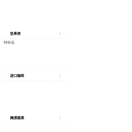
坚果类
特价品
进口咖啡
腌渍蔬菜