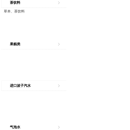
茶饮料
草本、茶饮料
果糕类
进口波子汽水
气泡水