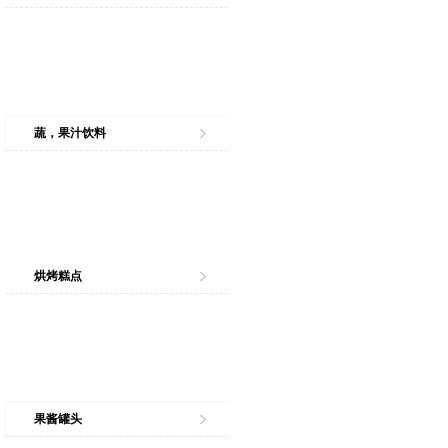
蔬，果汁饮料
烘烤糕点
果酱罐头