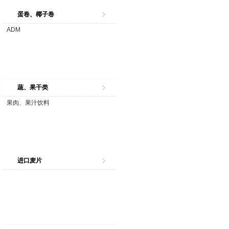
蛋卷、椰子卷
ADM
蔬、果干类
果肉、果汁饮料
进口麦片