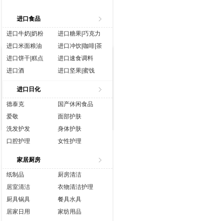
进口食品
进口牛奶|奶粉
进口糖果|巧克力
进口米面粮油
进口冲饮|咖啡|茶
进口饼干|糕点
进口速食调料
进口酒
进口坚果|蜜饯
进口生鲜
进口水|饮料
进口日化
进口休闲食品
进口营养品
德泰克
国产休闲食品
爱敬
面部护肤
洗发护发
身体护肤
口腔护理
女性护理
香水彩妆
成人用品
家居厨房
纸制品
厨房清洁
居室清洁
衣物清洁护理
厨具锅具
餐具水具
居家日用
家纺用品