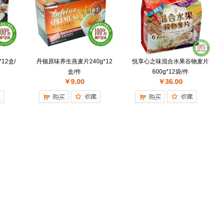
12盒/
丹顿原味养生燕麦片240g*12
悦享心之味混合水果谷物麦片
盒/件
600g*12袋/件
￥9.00
￥36.00