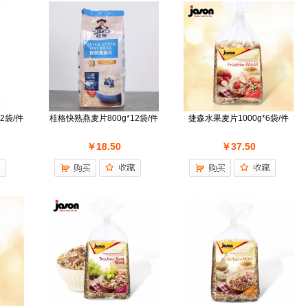
2袋/件
桂格快熟燕麦片800g*12袋/件
捷森水果麦片1000g*6袋/件
￥18.50
￥37.50