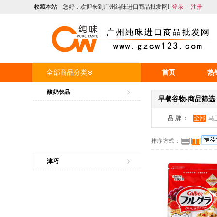
收藏本站
|
您好，欢迎来到广州纯味进口商品批发网!
登录
|
注册
全部商品分类
首页
热
人才招聘
酸奶饮品
早餐谷物-商品筛选
品牌：
全部
马
排序方式：
津巧