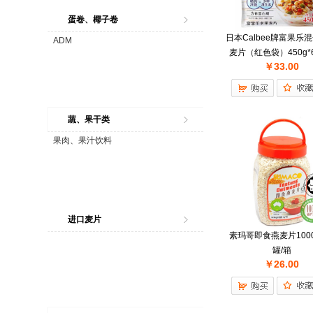
蛋卷、椰子卷
日本Calbee牌富果乐
ADM
麦片（红色袋）450g*
￥33.00
蔬、果干类
果肉、果汁饮料
进口麦片
素玛哥即食燕麦片1000
罐/箱
￥26.00