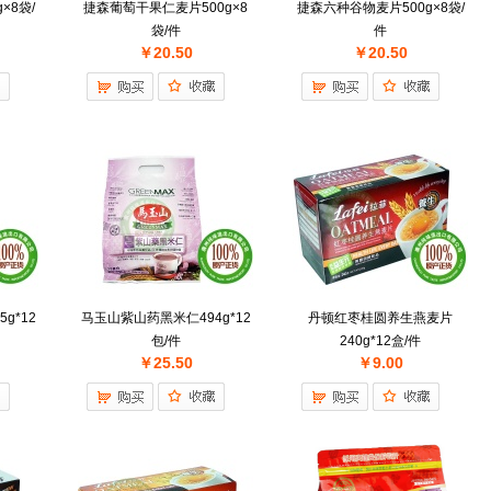
×8袋/
捷森葡萄干果仁麦片500g×8
捷森六种谷物麦片500g×8袋/
袋/件
件
￥20.50
￥20.50
g*12
马玉山紫山药黑米仁494g*12
丹顿红枣桂圆养生燕麦片
包/件
240g*12盒/件
￥25.50
￥9.00