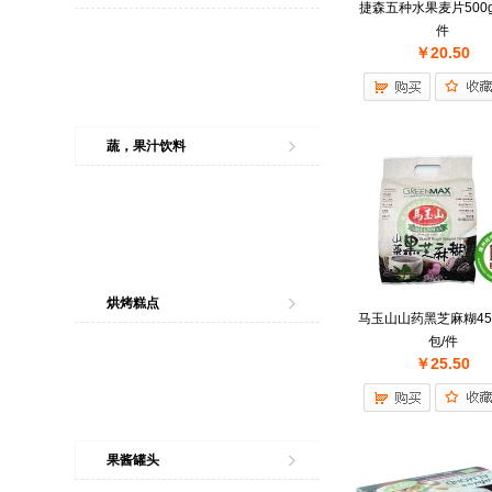
捷森五种水果麦片500g
件
￥20.50
蔬，果汁饮料
烘烤糕点
马玉山山药黑芝麻糊455
包/件
￥25.50
果酱罐头