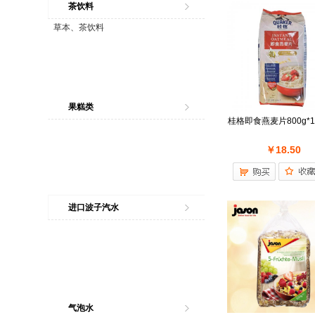
茶饮料
草本、茶饮料
果糕类
桂格即食燕麦片800g*1
￥18.50
进口波子汽水
气泡水