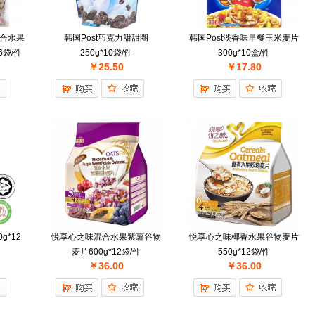
混合水果
韩国Post巧克力甜甜圈
韩国Post淡香味早餐玉米麦片
6袋/件
250g*10袋/件
300g*10盒/件
￥25.50
￥17.80
g*12
悦享心之味混合水果紫薯谷物
悦享心之味椰香水果谷物麦片
麦片600g*12袋/件
550g*12袋/件
￥36.00
￥36.00