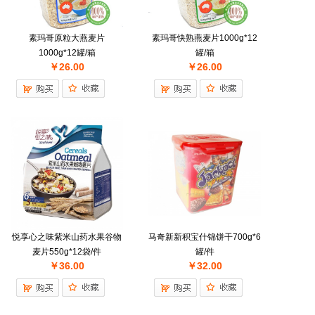
素玛哥原粒大燕麦片
素玛哥快熟燕麦片1000g*12
1000g*12罐/箱
罐/箱
￥26.00
￥26.00
悦享心之味紫米山药水果谷物
马奇新新积宝什锦饼干700g*6
麦片550g*12袋/件
罐/件
￥36.00
￥32.00