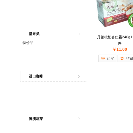
坚果类
丹顿枇杷杏仁霜240g1*
特价品
件
￥11.00
进口咖啡
腌渍蔬菜