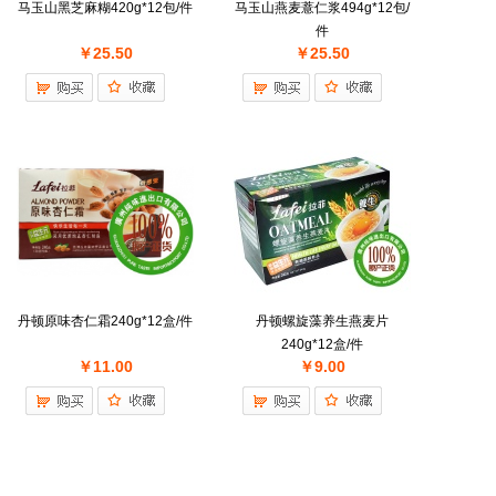
马玉山黑芝麻糊420g*12包/件
马玉山燕麦薏仁浆494g*12包/
件
￥25.50
￥25.50
丹顿原味杏仁霜240g*12盒/件
丹顿螺旋藻养生燕麦片
240g*12盒/件
￥11.00
￥9.00