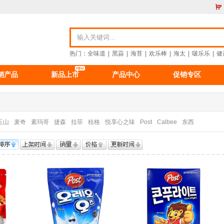
热门：
全味道
|
黑蒜
|
海苔
|
欢乐棒
|
海太
|
啵乐乐
|
健
销产品
新品上市
产品中心
促销专区
资讯
食品资讯
公司新闻
重要公告
玉山
麦奇
素玛哥
捷森
拉菲
桂格
悦享心之味
Post
Calbee
东西