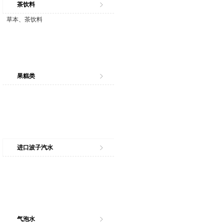
茶饮料
草本、茶饮料
果糕类
进口波子汽水
气泡水