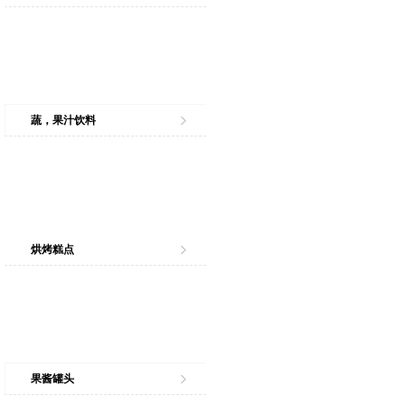
蔬，果汁饮料
烘烤糕点
果酱罐头