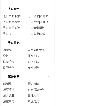
进口食品
进口牛奶|奶粉
进口糖果|巧克力
进口米面粮油
进口冲饮|咖啡|茶
进口饼干|糕点
进口速食调料
进口酒
进口坚果|蜜饯
进口生鲜
进口水|饮料
进口日化
进口休闲食品
进口营养品
德泰克
国产休闲食品
爱敬
面部护肤
洗发护发
身体护肤
口腔护理
女性护理
香水彩妆
成人用品
家居厨房
纸制品
厨房清洁
居室清洁
衣物清洁护理
厨具锅具
餐具水具
居家日用
家纺用品