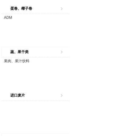
蛋卷、椰子卷
ADM
蔬、果干类
果肉、果汁饮料
进口麦片