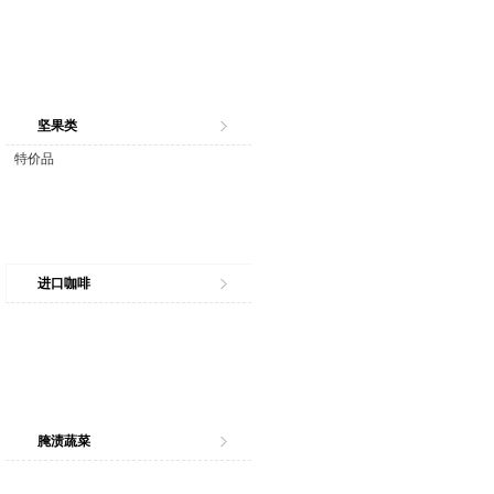
坚果类
特价品
进口咖啡
腌渍蔬菜