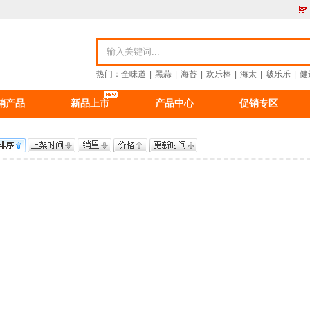
热门：
全味道
|
黑蒜
|
海苔
|
欢乐棒
|
海太
|
啵乐乐
|
健
销产品
新品上市
产品中心
促销专区
资讯
食品资讯
公司新闻
重要公告