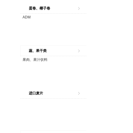
蛋卷、椰子卷
ADM
蔬、果干类
果肉、果汁饮料
进口麦片