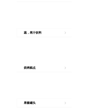
蔬，果汁饮料
烘烤糕点
果酱罐头