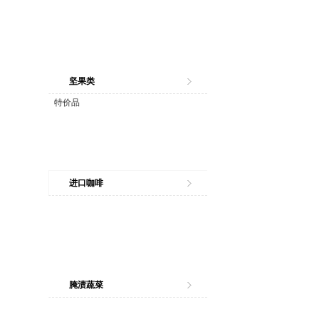
坚果类
特价品
进口咖啡
腌渍蔬菜