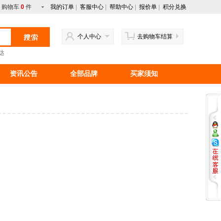
购物车
0
件
我的订单
|
客服中心
|
帮助中心
|
报价单
|
积分兑换
个人中心
去购物车结算
达
资讯公告
全部品牌
买家须知
行情资讯
新手上路
马来西亚产品