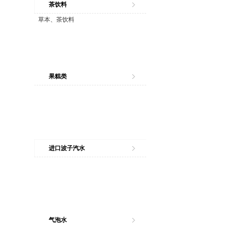
茶饮料
草本、茶饮料
果糕类
进口波子汽水
气泡水