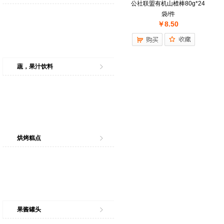
公社联盟有机山楂棒80g*24
袋/件
￥8.50
蔬，果汁饮料
烘烤糕点
果酱罐头