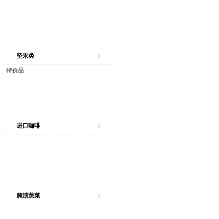
坚果类
特价品
进口咖啡
腌渍蔬菜