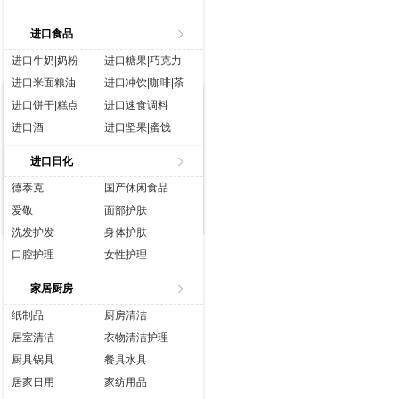
进口食品
进口牛奶|奶粉
进口糖果|巧克力
进口米面粮油
进口冲饮|咖啡|茶
进口饼干|糕点
进口速食调料
进口酒
进口坚果|蜜饯
进口生鲜
进口水|饮料
进口日化
进口休闲食品
进口营养品
德泰克
国产休闲食品
爱敬
面部护肤
洗发护发
身体护肤
口腔护理
女性护理
香水彩妆
成人用品
家居厨房
纸制品
厨房清洁
居室清洁
衣物清洁护理
厨具锅具
餐具水具
居家日用
家纺用品