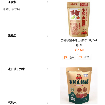
茶饮料
草本、茶饮料
果糕类
公社联盟小熊山楂糕108g*24
包/件
￥7.50
进口波子汽水
气泡水