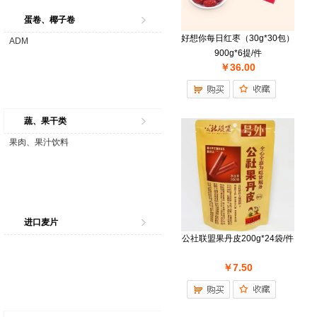
蛋卷、椰子卷
好想你每日红枣（30g*30包）
ADM
900g*6提/件
￥36.00
蔬、果干类
果肉、果汁饮料
进口麦片
公社联盟果丹皮200g*24袋/件
￥7.50