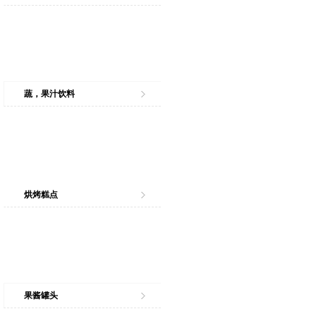
蔬，果汁饮料
烘烤糕点
果酱罐头