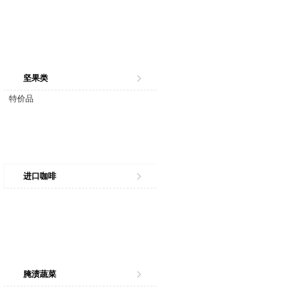
坚果类
特价品
进口咖啡
腌渍蔬菜