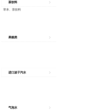
茶饮料
草本、茶饮料
果糕类
进口波子汽水
气泡水