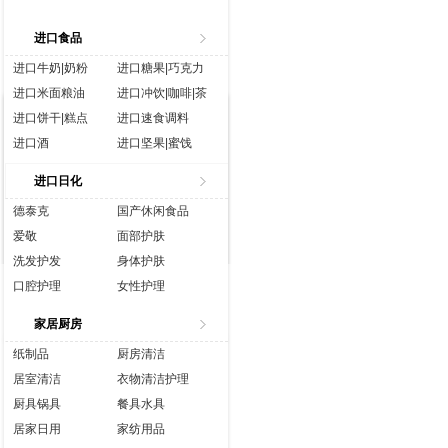
进口食品
进口牛奶|奶粉
进口糖果|巧克力
进口米面粮油
进口冲饮|咖啡|茶
进口饼干|糕点
进口速食调料
进口酒
进口坚果|蜜饯
进口生鲜
进口水|饮料
进口日化
进口休闲食品
进口营养品
德泰克
国产休闲食品
爱敬
面部护肤
洗发护发
身体护肤
口腔护理
女性护理
香水彩妆
成人用品
家居厨房
纸制品
厨房清洁
居室清洁
衣物清洁护理
厨具锅具
餐具水具
居家日用
家纺用品