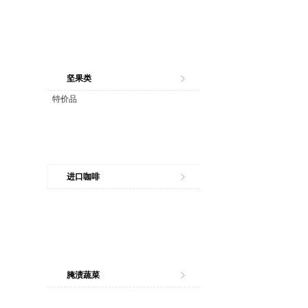
坚果类
特价品
进口咖啡
腌渍蔬菜