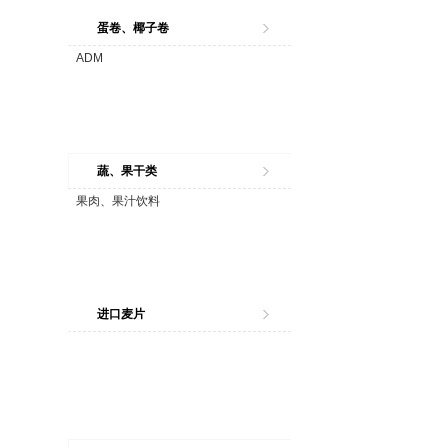
蛋卷、椰子卷
ADM
蔬、果干类
果肉、果汁饮料
进口麦片