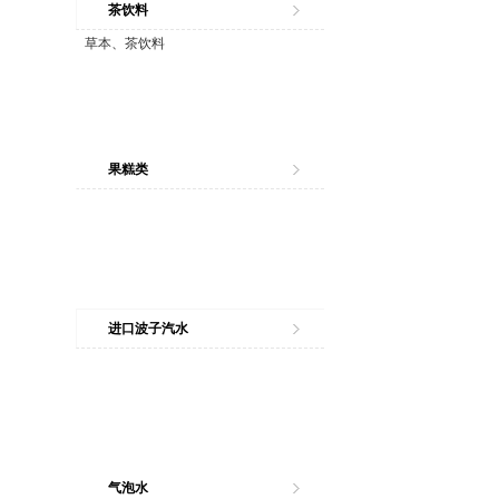
茶饮料
草本、茶饮料
果糕类
进口波子汽水
气泡水