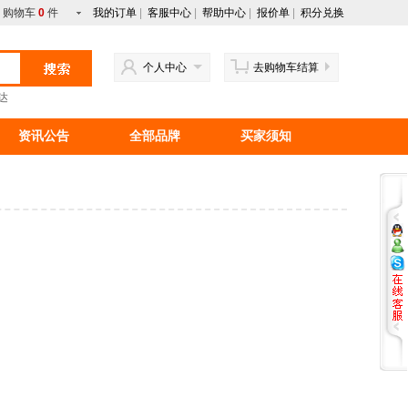
购物车
0
件
我的订单
|
客服中心
|
帮助中心
|
报价单
|
积分兑换
个人中心
去购物车结算
达
资讯公告
全部品牌
买家须知
行情资讯
新手上路
马来西亚产品