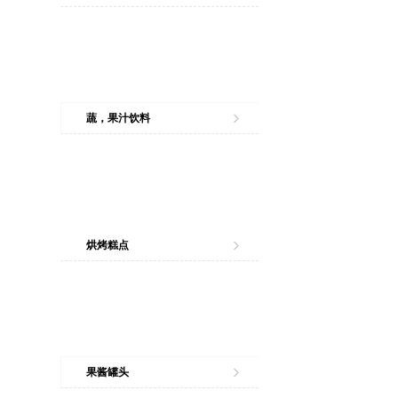
蔬，果汁饮料
烘烤糕点
果酱罐头