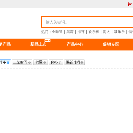
热门：
全味道
|
黑蒜
|
海苔
|
欢乐棒
|
海太
|
啵乐乐
|
健
销产品
新品上市
产品中心
促销专区
资讯
食品资讯
公司新闻
重要公告