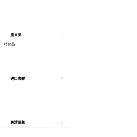
坚果类
特价品
进口咖啡
腌渍蔬菜