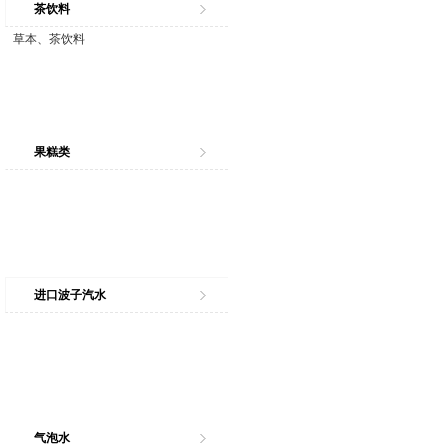
茶饮料
草本、茶饮料
果糕类
进口波子汽水
气泡水