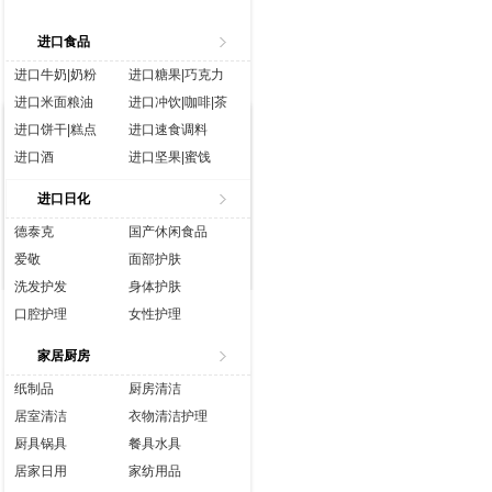
进口食品
进口牛奶|奶粉
进口糖果|巧克力
进口米面粮油
进口冲饮|咖啡|茶
进口饼干|糕点
进口速食调料
进口酒
进口坚果|蜜饯
进口生鲜
进口水|饮料
进口日化
进口休闲食品
进口营养品
德泰克
国产休闲食品
爱敬
面部护肤
洗发护发
身体护肤
口腔护理
女性护理
香水彩妆
成人用品
家居厨房
纸制品
厨房清洁
居室清洁
衣物清洁护理
厨具锅具
餐具水具
居家日用
家纺用品