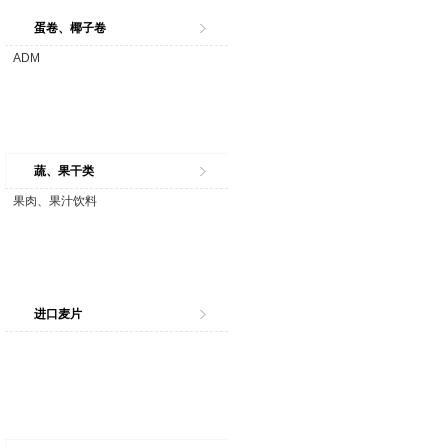
蛋卷、椰子卷
ADM
蔬、果干类
果肉、果汁饮料
进口麦片