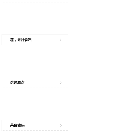
蔬，果汁饮料
烘烤糕点
果酱罐头