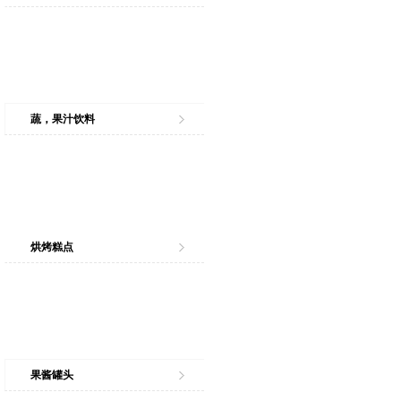
蔬，果汁饮料
烘烤糕点
果酱罐头