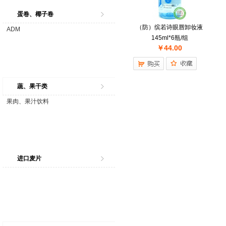
蛋卷、椰子卷
（防）缤若诗眼唇卸妆液
ADM
145ml*6瓶/组
￥44.00
蔬、果干类
果肉、果汁饮料
进口麦片