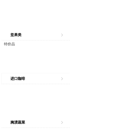
坚果类
特价品
进口咖啡
腌渍蔬菜