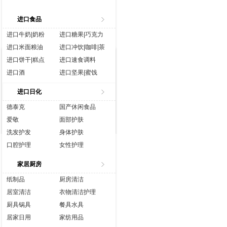
进口食品
进口牛奶|奶粉
进口糖果|巧克力
进口米面粮油
进口冲饮|咖啡|茶
进口饼干|糕点
进口速食调料
进口酒
进口坚果|蜜饯
进口生鲜
进口水|饮料
进口日化
进口休闲食品
进口营养品
德泰克
国产休闲食品
爱敬
面部护肤
洗发护发
身体护肤
口腔护理
女性护理
香水彩妆
成人用品
家居厨房
纸制品
厨房清洁
居室清洁
衣物清洁护理
厨具锅具
餐具水具
居家日用
家纺用品