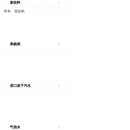
茶饮料
草本、茶饮料
果糕类
进口波子汽水
气泡水