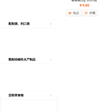
葡萄味22g*20片/组
￥4.60
配制酒、利口酒
熟制动物性水产制品
淀粉类食物