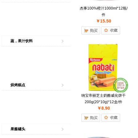
杰事100%橙汁1000ml*12瓶/
件
￥15.50
蔬，果汁饮料
烘烤糕点
纳宝帝丽芝士奶酪威化饼干
200g(20*10g)*12盒/件
￥8.90
果酱罐头