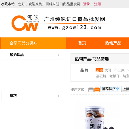
收藏本站
|
您好，欢迎来到广州纯味进口商品批发网!
登录
|
注册
全部商品分类
首页
热销产品
人才招聘
资讯
酸奶饮品
热销产品-商品筛选
品牌：
全部
大哥
不二家
嘉云牌
老板仔
纳
排序方式：
津巧