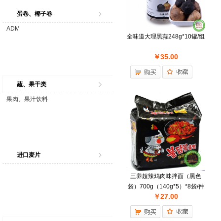
蛋卷、椰子卷
ADM
全味道大理黑蒜248g*10罐/组
￥35.00
蔬、果干类
果肉、果汁饮料
进口麦片
三养超辣鸡肉味拌面（黑色
袋）700g（140g*5）*8袋/件
￥27.00