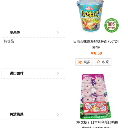
坚果类
特价品
日清合味道海鲜味杯面75g*24
杯/件
￥6.50
进口咖啡
腌渍蔬菜
（中文版）日本可利斯口哨糖