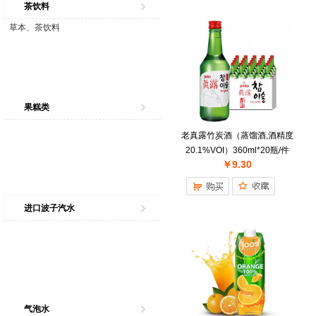
茶饮料
草本、茶饮料
果糕类
老真露竹炭酒（蒸馏酒,酒精度
20.1%VOI）360ml*20瓶/件
￥9.30
进口波子汽水
气泡水