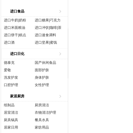
进口食品
进口牛奶|奶粉
进口糖果|巧克力
进口米面粮油
进口冲饮|咖啡|茶
进口饼干|糕点
进口速食调料
进口酒
进口坚果|蜜饯
进口生鲜
进口水|饮料
进口日化
进口休闲食品
进口营养品
德泰克
国产休闲食品
爱敬
面部护肤
洗发护发
身体护肤
口腔护理
女性护理
香水彩妆
成人用品
家居厨房
纸制品
厨房清洁
居室清洁
衣物清洁护理
厨具锅具
餐具水具
居家日用
家纺用品