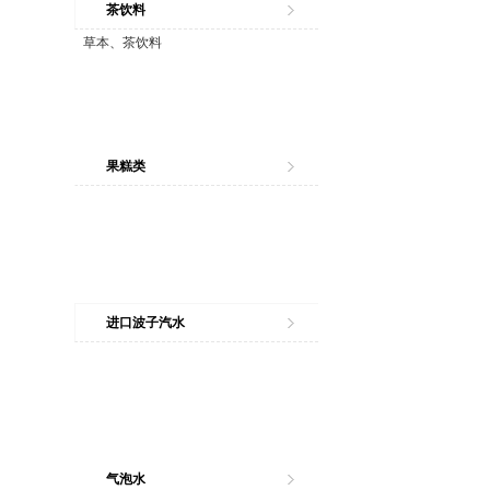
茶饮料
草本、茶饮料
果糕类
进口波子汽水
气泡水