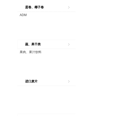
蛋卷、椰子卷
ADM
蔬、果干类
果肉、果汁饮料
进口麦片