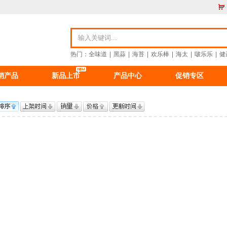
热门：
全味道
|
黑蒜
|
海苔
|
欢乐棒
|
海太
|
啵乐乐
|
健
销产品
新品上市
产品中心
促销专区
资讯
食品资讯
公司新闻
重要公告