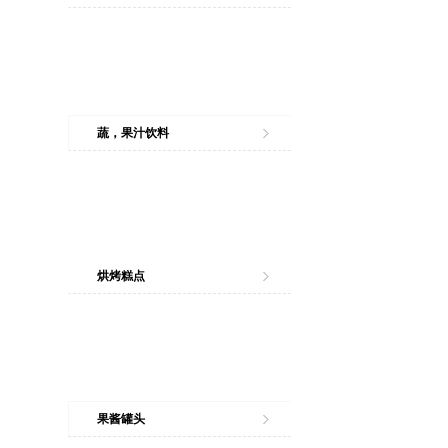
蔬，果汁饮料
烘烤糕点
果酱罐头