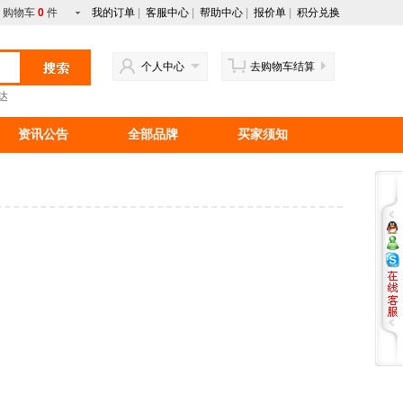
购物车
0
件
我的订单
|
客服中心
|
帮助中心
|
报价单
|
积分兑换
个人中心
去购物车结算
达
资讯公告
全部品牌
买家须知
行情资讯
新手上路
马来西亚产品