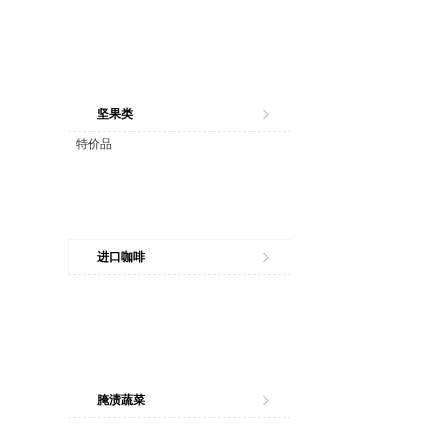
坚果类
特价品
进口咖啡
腌渍蔬菜