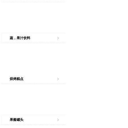
蔬，果汁饮料
烘烤糕点
果酱罐头