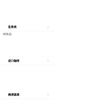
坚果类
特价品
进口咖啡
腌渍蔬菜