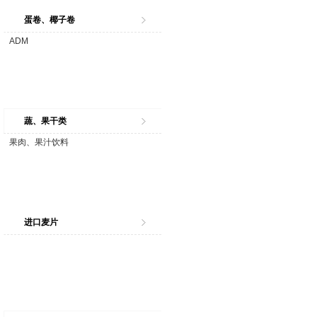
蛋卷、椰子卷
ADM
蔬、果干类
果肉、果汁饮料
进口麦片