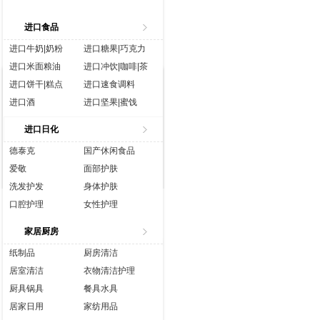
进口食品
进口牛奶|奶粉
进口糖果|巧克力
进口米面粮油
进口冲饮|咖啡|茶
进口饼干|糕点
进口速食调料
进口酒
进口坚果|蜜饯
进口生鲜
进口水|饮料
进口日化
进口休闲食品
进口营养品
德泰克
国产休闲食品
爱敬
面部护肤
洗发护发
身体护肤
口腔护理
女性护理
香水彩妆
成人用品
家居厨房
纸制品
厨房清洁
居室清洁
衣物清洁护理
厨具锅具
餐具水具
居家日用
家纺用品