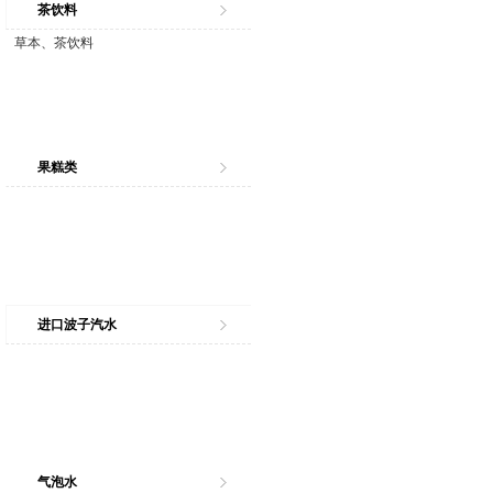
茶饮料
草本、茶饮料
果糕类
进口波子汽水
气泡水