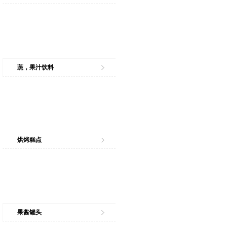
蔬，果汁饮料
烘烤糕点
果酱罐头