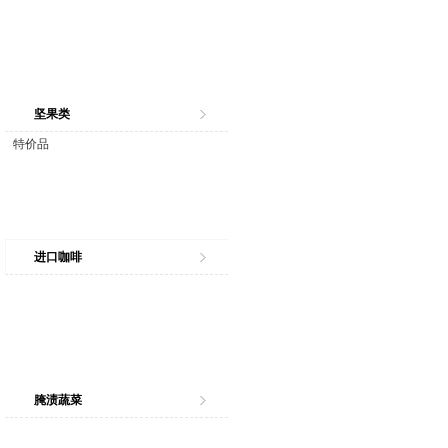
坚果类
特价品
进口咖啡
腌渍蔬菜