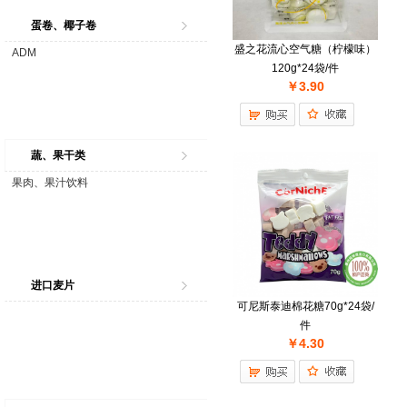
蛋卷、椰子卷
盛之花流心空气糖（柠檬味）
ADM
120g*24袋/件
￥3.90
蔬、果干类
果肉、果汁饮料
进口麦片
可尼斯泰迪棉花糖70g*24袋/
件
￥4.30