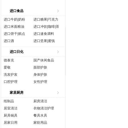
进口食品
进口牛奶|奶粉
进口糖果|巧克力
进口米面粮油
进口冲饮|咖啡|茶
进口饼干|糕点
进口速食调料
进口酒
进口坚果|蜜饯
进口生鲜
进口水|饮料
进口日化
进口休闲食品
进口营养品
德泰克
国产休闲食品
爱敬
面部护肤
洗发护发
身体护肤
口腔护理
女性护理
香水彩妆
成人用品
家居厨房
纸制品
厨房清洁
居室清洁
衣物清洁护理
厨具锅具
餐具水具
居家日用
家纺用品