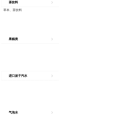
茶饮料
草本、茶饮料
果糕类
进口波子汽水
气泡水