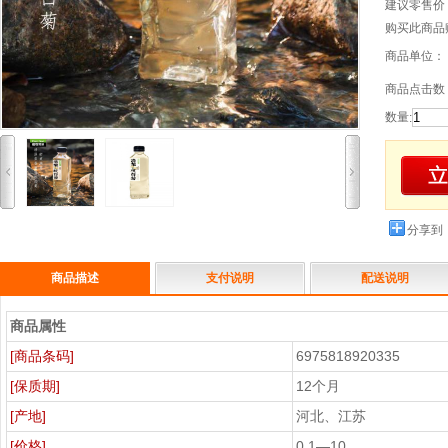
建议零售价
购买此商品
商品单位：
商品点击数：
数量
:
分享到
商品描述
支付说明
配送说明
商品属性
[商品条码]
6975818920335
[保质期]
12个月
[产地]
河北、江苏
[价格]
0.1—10