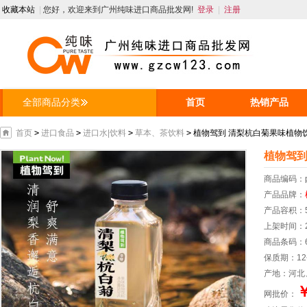
收藏本站
|
您好，欢迎来到广州纯味进口商品批发网!
登录
|
注册
全部商品分类
首页
热销产品
人才招聘
资讯
首页
>
进口食品
>
进口水|饮料
>
草本、茶饮料
>
植物驾到 清梨杭白菊果味植物饮料5
植物驾到
商品编码：
产品品牌：
产品容积：5
上架时间：20
商品条码：69
保质期：1
产地：河北
￥
网批价：